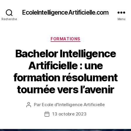
EcoleIntelligenceArtificielle.com
Recherche
Menu
Catégories
FORMATIONS
Bachelor Intelligence
Artificielle : une
formation résolument
tournée vers l’avenir
Par
Ecole d'Intelligence Artificielle
Auteur
de
13 octobre 2023
Date
l’article
de
l’article